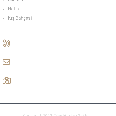
Hella
Kış Bahçesi
İletişim
+90 212 356 85 90
+90 533 762 76 61
gursoy@rehaupencere.com
info@minimalseries.com
Balmumcu Mah. Barbaros Bulvarı No: 44/A
Beşiktaş / İstanbul