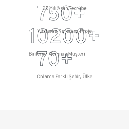
750
+
25 Yılı Aşan Tecrübe
10200
+
Yüzlerce Referans Proje
70
+
Binlerce Memnun Müşteri
Onlarca Farklı Şehir, Ülke