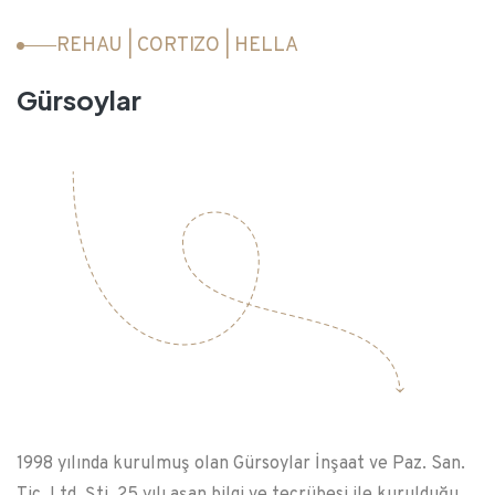
REHAU | CORTIZO | HELLA
Gürsoylar
1998 yılında kurulmuş olan Gürsoylar İnşaat ve Paz. San.
Tic. Ltd. Şti. 25 yılı aşan bilgi ve tecrübesi ile kurulduğu