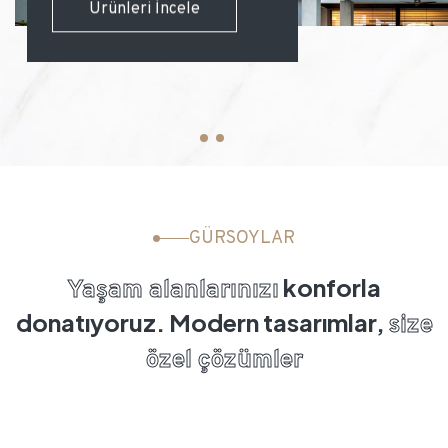
Ürünleri İncele
Ürünleri İncele
Ürünleri İncele
Ürünleri İncele
Ürünleri İncele
GÜRSOYLAR
konforla
Yaşam alanlarınızı
donatıyoruz.
Modern tasarımlar,
size
özel çözümler