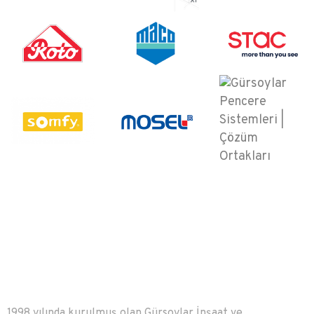
1998 yılında kurulmuş olan Gürsoylar İnşaat ve