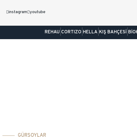
instagram
youtube
|
|
|
|
REHAU
CORTIZO
HELLA
KIŞ BAHÇESİ
BİO
GÜRSOYLAR