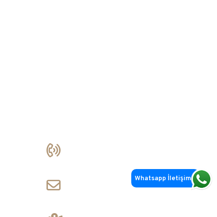
İletişim
+90 212 356 85 90
+90 533 762 76 61
gursoy@rehaupencere.com
Whatsapp İletişim
info@minimalseries.com
Balmumcu Mah. Barbaros Bulvarı No: 44/A