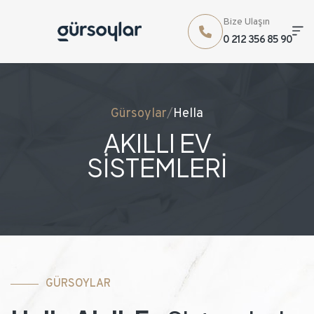
Bize Ulaşın
0 212 356 85 90
Gürsoylar
/
Hella
AKILLI EV
SİSTEMLERİ
GÜRSOYLAR