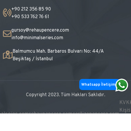
+90 212 356 85 90
+90 533 762 76 61
gursoy@rehaupencere.com
info@minimalseries.com
Balmumcu Mah. Barbaros Bulvarı No: 44/A
Beşiktaş / İstanbul
Whatsapp İletişim
Copyright 2023. Tüm Hakları Saklıdır.
KVKK
Kişis
alseies.com
rehaupencere.com
cortizopencere.com
Veril
Koru