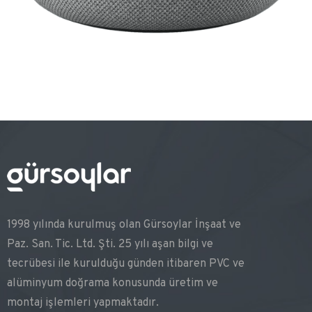
1998 yılında kurulmuş olan Gürsoylar İnşaat ve
Paz. San. Tic. Ltd. Şti. 25 yılı aşan bilgi ve
tecrübesi ile kurulduğu günden itibaren PVC ve
alüminyum doğrama konusunda üretim ve
montaj işlemleri yapmaktadır.