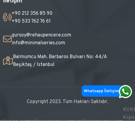
İletişim
+90 212 356 85 90
+90 533 762 76 61
gursoy@rehaupencere.com
info@minimalseries.com
Balmumcu Mah. Barbaros Bulvarı No: 44/A
Beşiktaş / İstanbul
Whatsapp İletişim
Copyright 2023. Tüm Hakları Saklıdır.
KVKK
Kişis
alseies.com
rehaupencere.com
cortizopencere.com
Veril
Koru