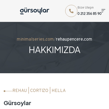
Bize Ulaşın
0 212 356 85 90
minimalseries.com
/
rehaupencere.com
HAKKIMIZDA
REHAU | CORTIZO | HELLA
Gürsoylar