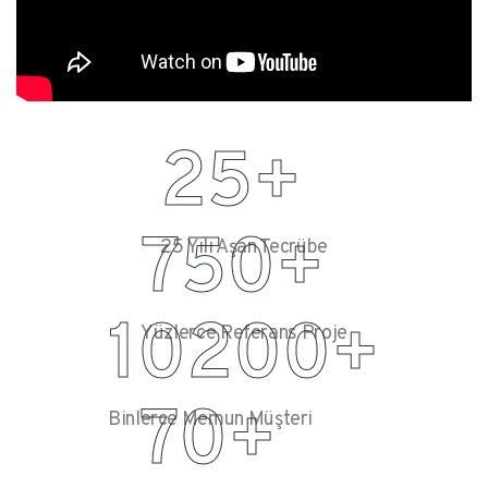
25
+
750
+
25 Yılı Aşan Tecrübe
10200
+
Yüzlerce Referans Proje
70
+
Binlerce Memun Müşteri