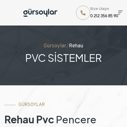
Bize Ulaşın
0 212 356 85 90
Gürsoylar
/
Rehau
PVC SİSTEMLER
GÜRSOYLAR
Rehau Pvc
Pencere