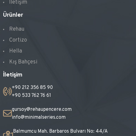
İletişim
Ürünler
Rehau
Cortizo
Hella
Kış Bahçesi
İletişim
+90 212 356 85 90
+90 533 762 76 61
gursoy@rehaupencere.com
info@minimalseries.com
Balmumcu Mah. Barbaros Bulvarı No: 44/A