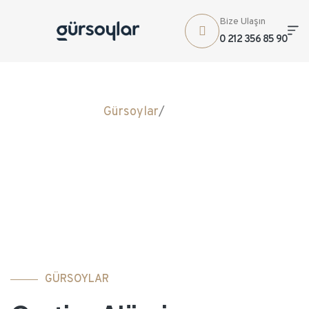
Bize Ulaşın
0 212 356 85 90
Gürsoylar
/
Cortizo
ALÜMİNYUM
SİSTEMLER
GÜRSOYLAR