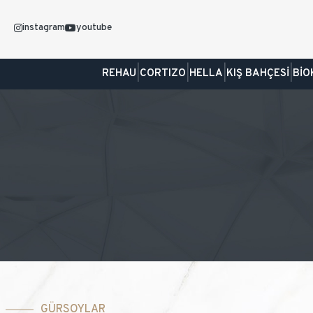
instagram
youtube
|
|
|
|
REHAU
CORTIZO
HELLA
KIŞ BAHÇESİ
BİO
GÜRSOYLAR