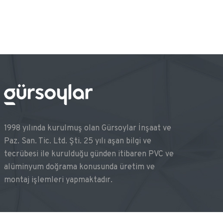
1998 yılında kurulmuş olan Gürsoylar İnşaat ve
Paz. San. Tic. Ltd. Şti. 25 yılı aşan bilgi ve
tecrübesi ile kurulduğu günden itibaren PVC ve
alüminyum doğrama konusunda üretim ve
montaj işlemleri yapmaktadır.