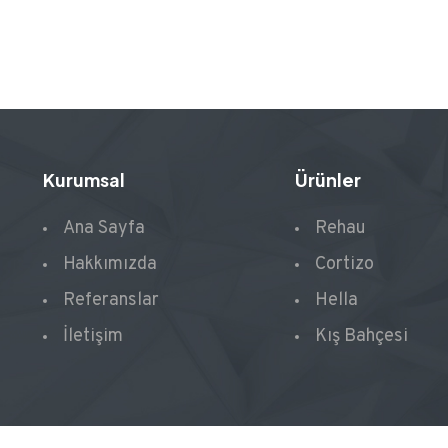
Kurumsal
Ürünler
Ana Sayfa
Rehau
Hakkımızda
Cortizo
Referanslar
Hella
İletişim
Kış Bahçesi