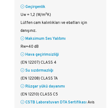
Geçirgenlik
Uw = 1,2 (W/m²K)
Lütfen cam kalınlıkları ve ebatları için
danışınız.
Maksimum Ses Yalıtımı
Rw=40 dB
Hava geçirimsizliği
(EN 12207) CLASS 4
Su sızdırmazlığı
(EN 12208) CLASS 7A
Rüzgar yükü dayanımı
(EN 12210) CLASS C5
CSTB Laboratuvarı DTA Sertifikası
Avis