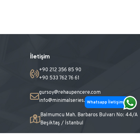
İletişim
+90 212 356 85 90
+90 533 762 76 61
gursoy@rehaupencere.com
info@minimalseries.com
Whatsapp İletişim
Balmumcu Mah. Barbaros Bulvarı No: 44/A
Beşiktaş / İstanbul