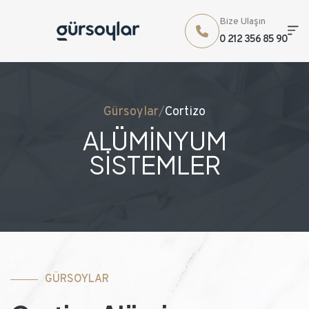
Bize Ulaşın
0 212 356 85 90
Gürsoylar
/
Cortizo
ALÜMİNYUM
SİSTEMLER
GÜRSOYLAR