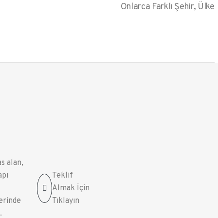
Onlarca Farklı Şehir, Ülke
s alan,
apı
Teklif
Almak İçin
lerinde
Tıklayın
.