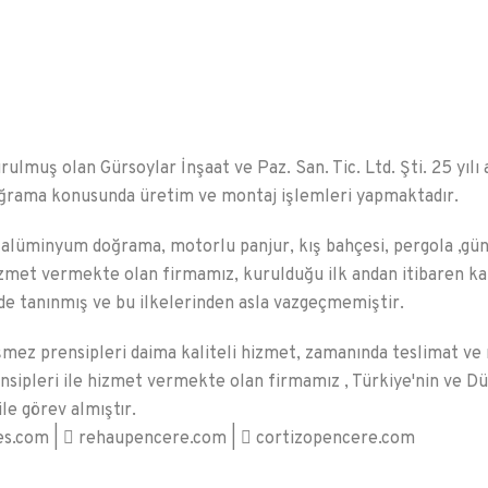
urulmuş olan Gürsoylar İnşaat ve Paz. San. Tic. Ltd. Şti. 25 yıl
rama konusunda üretim ve montaj işlemleri yapmaktadır.
lüminyum doğrama, motorlu panjur, kış bahçesi, pergola ,güneş 
zmet vermekte olan firmamız, kurulduğu ilk andan itibaren ka
e tanınmış ve bu ilkelerinden asla vazgeçmemiştir.
mez prensipleri daima kaliteli hizmet, zamanında teslimat ve
ensipleri ile hizmet vermekte olan firmamız , Türkiye'nin ve 
ile görev almıştır.
es.com |
rehaupencere.com |
cortizopencere.com