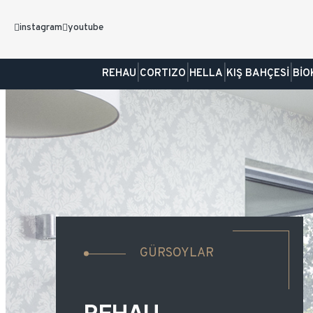
instagram
youtube
|
|
|
|
REHAU
CORTIZO
HELLA
KIŞ BAHÇESİ
BİO
GÜRSOYLAR
GÜRSOYLAR
GÜRSOYLAR
GÜRSOYLAR
GÜRSOYLAR
REHAU