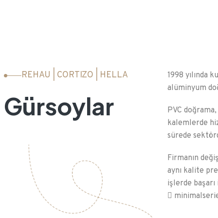
REHAU | CORTIZO | HELLA
1998 yılında k
alüminyum doğ
Gürsoylar
PVC doğrama, a
kalemlerde hi
sürede sektörd
Firmanın değiş
aynı kalite pr
işlerde başarı 
minimalseri