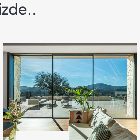
izde..