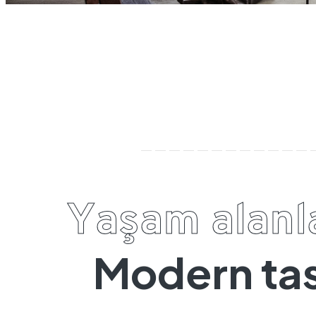
Y
a
ş
a
m
a
l
a
n
l
M
o
d
e
r
n
t
a