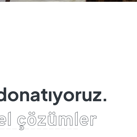
d
o
n
a
t
ı
y
o
r
u
z
.
e
l
ç
ö
z
ü
m
l
e
r