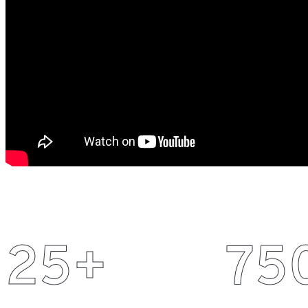
25
+
75