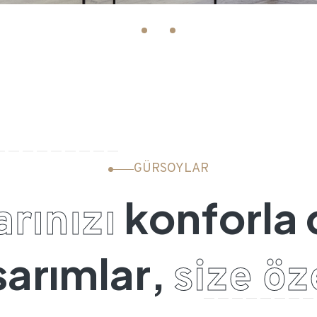
GÜRSOYLAR
k
o
n
f
o
r
l
a
a
r
ı
n
ı
z
ı
s
a
r
ı
m
l
a
r
,
s
i
z
e
ö
z