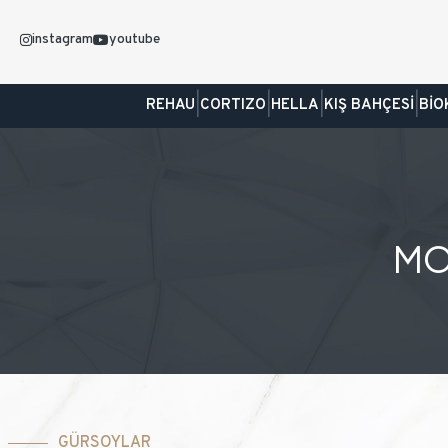
instagram
youtube
|
|
|
|
REHAU
CORTIZO
HELLA
KIŞ BAHÇESİ
BİO
MO
GÜRSOYLAR