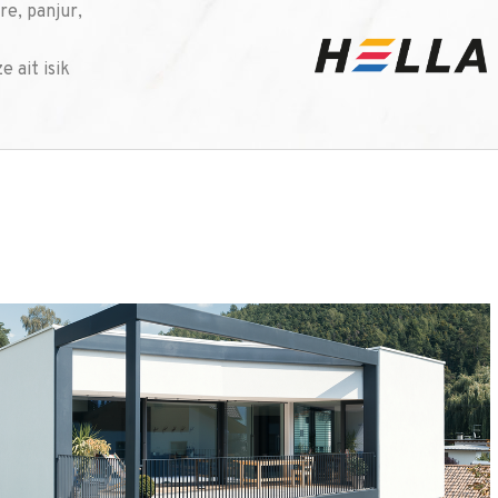
e, panjur,
e ait isik