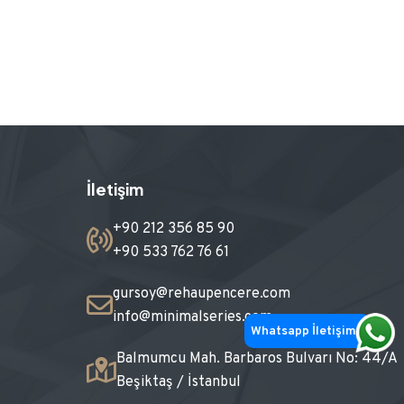
İletişim
+90 212 356 85 90
+90 533 762 76 61
gursoy@rehaupencere.com
info@minimalseries.com
Whatsapp İletişim
Balmumcu Mah. Barbaros Bulvarı No: 44/A
Beşiktaş / İstanbul