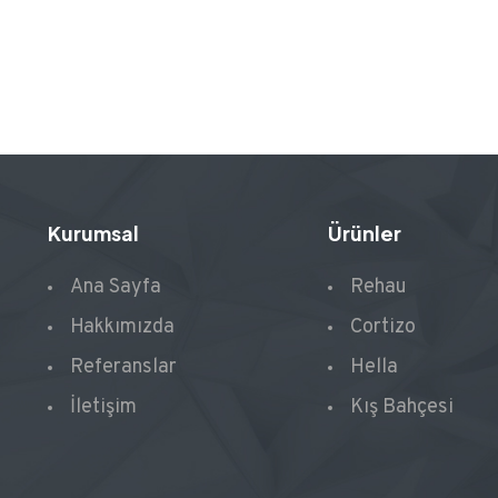
Kurumsal
Ürünler
Ana Sayfa
Rehau
Hakkımızda
Cortizo
Referanslar
Hella
İletişim
Kış Bahçesi