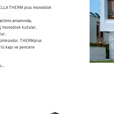
a HELLA THERM plus monoblok
alıtımı anlamında,
ış monoblok kutular,
lur.
 mümkündür. THERMplus
rlü kapi ve pencere
...