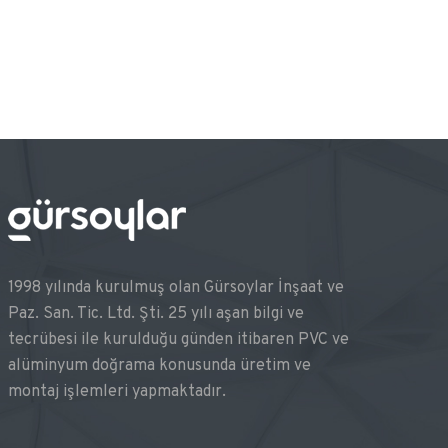
1998 yılında kurulmuş olan Gürsoylar İnşaat ve
Paz. San. Tic. Ltd. Şti. 25 yılı aşan bilgi ve
tecrübesi ile kurulduğu günden itibaren PVC ve
alüminyum doğrama konusunda üretim ve
montaj işlemleri yapmaktadır.