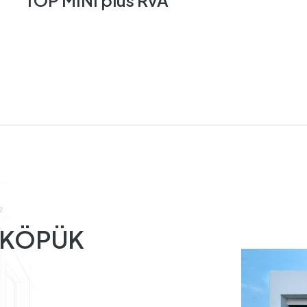
TOP MINI plus RvA
 KÖPÜK