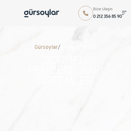
Bize Ulaşın
0 212 356 85 90
Gürsoylar
/
Rehau | Cortizo
SÜRMELİ
PENCERE, KAPI
SİSTEMLERİ