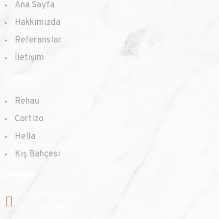
Ana Sayfa
Hakkımızda
Referanslar
İletişim
Ürünler
Rehau
Cortizo
Hella
Kış Bahçesi
İletişim
+90 212 356 85 90
+90 533 762 76 61