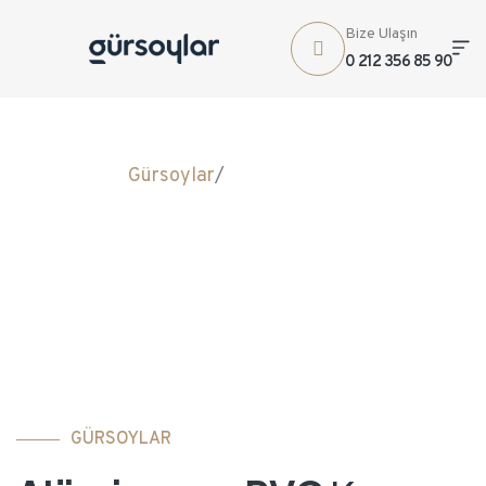
Bize Ulaşın
0 212 356 85 90
Gürsoylar
/
Rehau | Cortizo
KIŞ BAHÇESİ
SİSTEMLERİ
GÜRSOYLAR