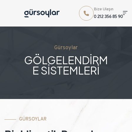
Bize Ulaşın
0 212 356 85 90
Gürsoylar
GÖLGELENDİRM
E SİSTEMLERİ
GÜRSOYLAR