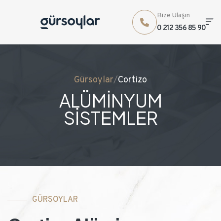
Bize Ulaşın
0 212 356 85 90
Gürsoylar
/
Cortizo
ALÜMİNYUM
SİSTEMLER
GÜRSOYLAR