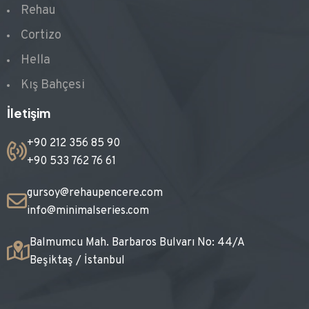
Rehau
Cortizo
Hella
Kış Bahçesi
İletişim
+90 212 356 85 90
+90 533 762 76 61
gursoy@rehaupencere.com
info@minimalseries.com
Balmumcu Mah. Barbaros Bulvarı No: 44/A
Beşiktaş / İstanbul